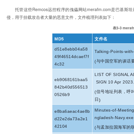
托管这些Remcos远控程序的傀儡网站merafm.com是巴
侵，用于挂载攻击者大量的恶意文件，文件梳理列表如下：
表3-3 me
MD5
文件名
d51e8ebb04a58
Talking-Points-wit
49f46514dcaef7f
与中国空军的谈话
(
4c32
LIST OF SIGNAL 
eb9068161baa5
SIGN 10 Apr 2023
842b40d556513
信号地址列表，呼
(
0526b9
日
)
Minutes-of-Meeting
e8ba6aeac4ae8b
ngladesh-Navy.exe
d22e2da73a2e1
42104
与孟加拉国海军的
(