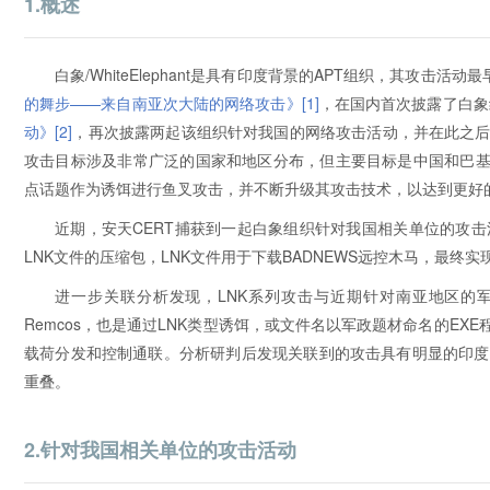
1.概述
白象/WhiteElephant是具有印度背景的APT组织，其攻击活
的舞步——来自南亚次大陆的网络攻击》
[1]
，在国内首次披露了白象
动》
[2]
，再次披露两起该组织针对我国的网络攻击活动，并在此之
攻击目标涉及非常广泛的国家和地区分布，但主要目标是中国和巴基斯坦。
点话题作为诱饵进行鱼叉攻击，并不断升级其攻击技术，以达到更好
近期，安天CERT捕获到一起白象组织针对我国相关单位的攻
LNK文件的压缩包，LNK文件用于下载BADNEWS远控木马，最终
进一步关联分析发现，LNK系列攻击与近期针对南亚地区的
Remcos，也是通过LNK类型诱饵，或文件名以军政题材命名的E
载荷分发和控制通联。分析研判后发现关联到的攻击具有明显的印度
重叠。
2.针对我国相关单位的攻击活动