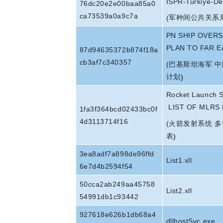
ISPR-Turkiye-De
76dc20e2e00baa85a0
ca73539a0a9c7a
军种间公共关系
(
PN SHIP OVER
PLAN TO FAR E
87d94635372b874f18a
cb3af7c340357
(
巴基斯坦海军 
计划
)
Rocket Launch 
LIST OF MLRS 
1fa3f364bcd02433bc0f
4d3113714f16
(
火箭发射系统 
表
)
3ea8adf7a898de96ffd
List1.xll
6e7d4b2594f54
50cca2ab249aa45758
List2.xll
54991db1c93442
927618e626b1db68a4
dllhostSvc.exe