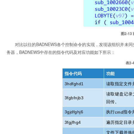
图2‑1
对比以往的BADNEWS各个控制命令的实现，发现该组织并未
务器，BADNEWS中存在的指令代码及对应功能如下所示：
表2
指令代码
功能
3hdfghd1
读取指定文件
读取键盘记录
3fgbfnjb3
回传。
执行
指令
3gjdfghj6
cmd
3fgjfhg4
遍历指定目录
文件下载并执