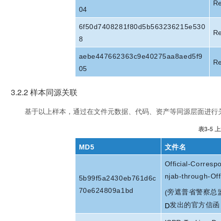
R
04
6f50d7408281f80d5b563236215e530
R
8
aebe447662363c9e40275aa8aed5f9
R
05
3.2.2 样本同源关联
基于以上样本，通过在文件元数据、代码、资产等同源层面进行
表3-5
MD5
文件名
Official-Corres
njab-through-Off
5b99f5a2430eb761d6c
70e624809a1bd
旁遮普省警察总
(
发出的官方信函
D