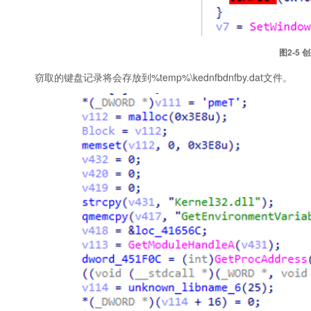
图2‑5
窃取的键盘记录将会存放到%temp%\kednfbdnfby.dat文件。