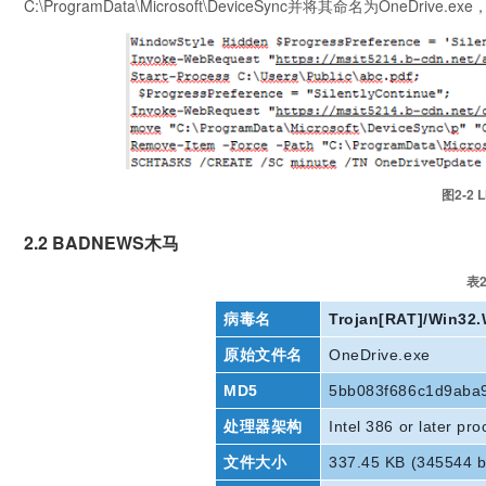
C:\ProgramData\Microsoft\DeviceSync并将其命名为OneDr
图2‑2
2.2 BADNEWS木马
表2
病毒名
Trojan[RAT]/Win32.
原始文件名
OneDrive.exe
MD5
5bb083f686c1d9aba
处理器架构
Intel 386 or later pr
文件大小
337.45 KB (345544 b