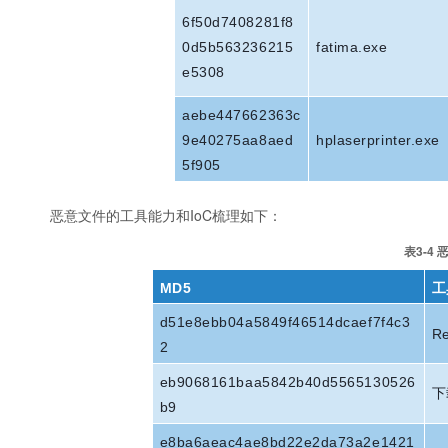
6f50d7408281f8
fatima.exe
0d5b563236215
e5308
aebe447662363c
hplaserprinter.exe
9e40275aa8aed
5f905
恶意文件的工具能力和IoC梳理如下：
表3-4
MD5
工
d51e8ebb04a5849f46514dcaef7f4c3
R
2
eb9068161baa5842b40d5565130526
下
b9
e8ba6aeac4ae8bd22e2da73a2e1421