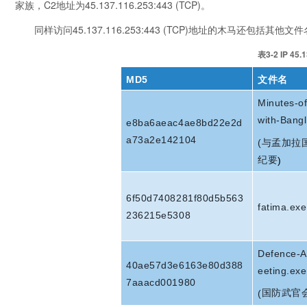
家族，C2地址为45.137.116.253:443 (TCP)。
同样访问45.137.116.253:443 (TCP)地址的木马还包括其
表3-2 IP 4
MD5
文件名
Minutes-o
with-Bang
e8ba6aeac4ae8bd22e2d
a73a2e142104
(
与孟加拉
纪要
)
6f50d7408281f80d5b563
fatima.exe
236215e5308
Defence-A
40ae57d3e6163e80d388
eeting.exe
7aaacd001980
国防武官
(