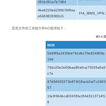
281b281a7b7384
4be6220e6295676f9ea
FIA_IBMS_VPN.
e5659826900c5
恶意文件的工具能力和IoC梳理如下：
表3-6
MD5
5b99f5a2430eb761d6c70e624809a
1bd
76dc20e2e00baa85a0ca73539a0a9
c7a
87d94635372b874f18acb3af7c3403
57
1fa3f364bcd02433bc0f4d3113714f1
6