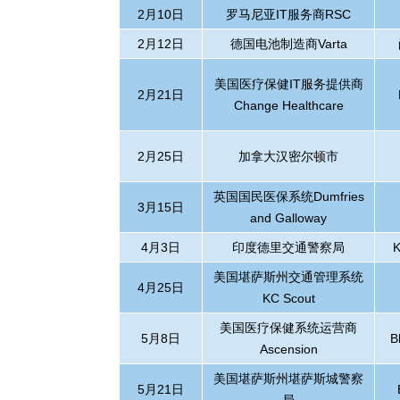
2
月
10
日
罗马尼亚
IT
服务商
RSC
2
月
12
日
德国电池制造商
Varta
美国医疗保健
IT
服务提供商
2
月
21
日
Change Healthcare
2
月
25
日
加拿大汉密尔顿市
英国国民医保系统
Dumfries
3
月
15
日
and Galloway
4
月
3
日
印度德里交通警察局
K
美国堪萨斯州交通管理系统
4
月
25
日
KC Scout
美国医疗保健系统运营商
5
月
8
日
B
Ascension
美国堪萨斯州堪萨斯城警察
5
月
21
日