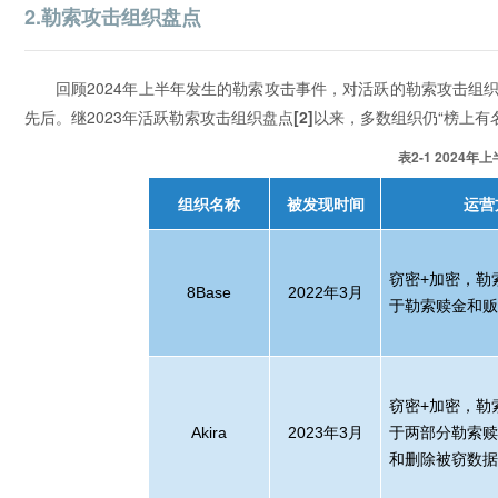
2.勒索攻击组织盘点
回顾2024年上半年发生的勒索攻击事件，对活跃的勒索攻击
先后。继2023年活跃勒索攻击组织盘点
[2]
以来，多数组织仍“榜上有名”
表2-1 202
组织名称
被发现时间
运营
窃密
+
加密，勒
8Base
2022
年
3
月
于勒索赎金和
窃密
+
加密，勒
Akira
2023
年
3
月
于两部分勒索
和删除被窃数