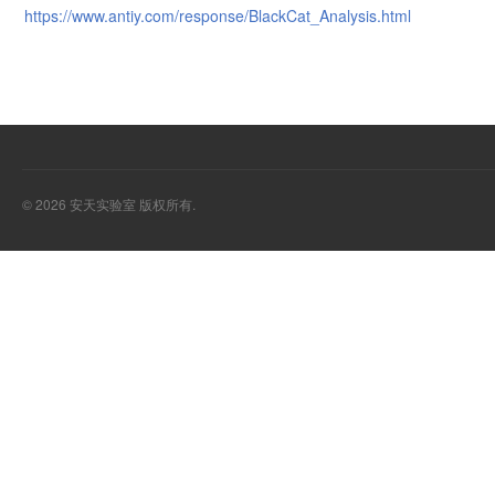
https://www.antiy.com/response/BlackCat_Analysis.html
© 2026 安天实验室 版权所有.