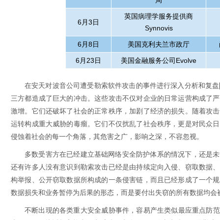
局
英国病理学服务提供商
6
月
3
日
Synnovis
6
月
8
日
美国克利夫兰市政厅
6
月
23
日
美国金融服务公司
Evolve
在安天对波音公司遭受勒索软件攻击的事件进行深入分析和复盘
三方都造成了巨大的冲击。这些攻击不仅对企业的日常运营构成了严
激增。它们还破坏了社会的正常秩序，加剧了经济的损失。随着攻击
运转构成重大威胁的毒瘤。它们不仅扰乱了社会秩序，更是对民众日
侵蚀着社会的每一个角落，其危害之广，影响之深，不容忽视。
多数受害方在已经建立基础网络安全防护体系的情况下，还是未
还有许多人没有意识到勒索攻击已经是由持续定向入侵、窃取数据、
构举报、公开窃取数据所构成的一条侵害链，而且已经形成了一个规
数据损失和业务暂停为后果的形态，而是要付出失窃的所有数据均会
不断出现的各类重大安全威胁事件，容易产生类似最应重点防范