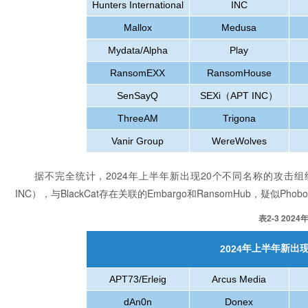
Hunters International
INC
Mallox
Medusa
Mydata/Alpha
Play
RansomEXX
RansomHouse
SenSayQ
SEXi
（
APT INC
）
ThreeAM
Trigona
Vanir Group
WereWolves
据不完全统计，2024年上半年新出现20个不同名称的攻击组织，包括与Lo
INC），与BlackCat存在关联的Embargo和RansomHub，疑似Ph
表2-3 20
年上半年新出
2024
APT73/Erleig
Arcus Media
dAn0n
Donex