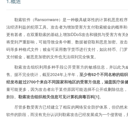
1.概述
勒索软件（Ransomware）是一种极具破坏性的计算机恶
法经济利益的犯罪工具。攻击者为增加受害方支付勒索赎金的概率和
更有甚者，在双重勒索的基础上增加DDoS攻击和骚扰与受害方有关
将受到严重影响，可能导致业务中断、数据被窃取和恶意加密。攻击
码等多种格式文件；赎金可采用数字货币进行支付，如比特币、门罗
支付赎金，被恶意加密的文件也无法得到完全恢复。
勒索攻击组织利用多种手段公开受害方的敏感信息，并以此为
售。据不完全统计，截至2024年上半年，
至少有62个不同名称的组织
经发布超过2700个来自不同国家和地区的受害方信息，涵盖医疗保
量可能更多，因为攻击者出于某些原因可能选择不公开或删除信息，
删除。
勒索攻击组织相关信息可见计算机病毒百科
[1]
。
尽管多数受害方已经建立了相应的网络安全防护体系，但仍然未
软件的阶段，而没有充分认识到勒索攻击已经发展成为一个侵害链，