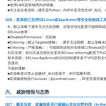
■使用LiME提取物理内存镜像。
■关注攻击者进程（通常是Python）内存中是否包含AF_ALG、spli
Q26：若系统已启用SELinux或AppArmor等安全机制
A：默认策略下通常无法完全阻断，但某些强化配置可能限制或
SELinux效果：
■Disabled/Permissive：无防御
■Enforcing（默认Targeted策略）：通常无法阻断，默认策略未限制
■Enforcing（严格策略）：可能限制进程对加密接口和setuid
社区实测：有社区成员报告在某些SELinux enforcing配置下P
根本原因：SELinux/AppArmor的访问控制通常基于VFS层和文件
页缓存。
可能的缓解：
■若策略显式禁止创建AF_ALG套接字，则可阻断利用。
■若策略限制执行su/sudo（如confined user），即使页
六、 威胁情报与态势
Q27：截至当前，该漏洞是否已被确认存在在野利用（in-the-wild 