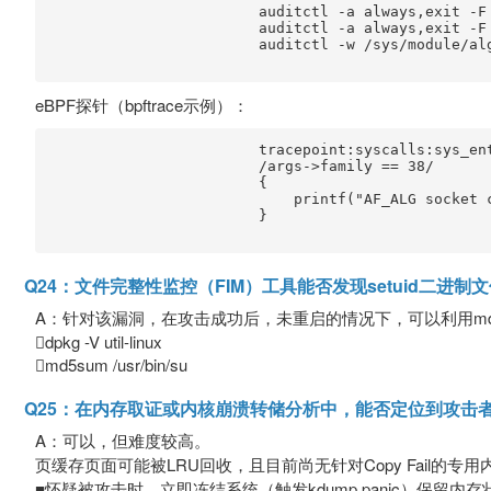
                        auditctl -a always,exit -F 
                        auditctl -a always,exit -F 
                        auditctl -w /sys/module/alg
eBPF探针（bpftrace示例）：
                        tracepoint:syscalls:sys_ent
                        /args->family == 38/

                        {

                            printf("AF_ALG socket c
                        }

Q24：文件完整性监控（FIM）工具能否发现setuid二进
A：针对该漏洞，在攻击成功后，未重启的情况下，可以利用md5sum及
dpkg -V util-linux
md5sum /usr/bin/su
Q25：在内存取证或内核崩溃转储分析中，能否定位到攻击
A：可以，但难度较高。
页缓存页面可能被LRU回收，且目前尚无针对Copy Fail的专
■怀疑被攻击时，立即冻结系统（触发kdump panic）保留内存