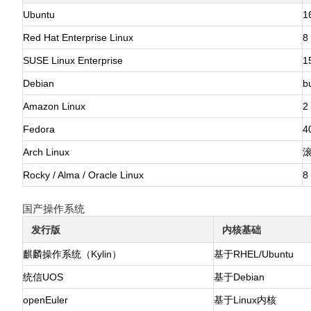
Ubuntu
1
Red Hat Enterprise Linux
8
SUSE Linux Enterprise
1
Debian
b
Amazon Linux
2
Fedora
40
Arch Linux
Rocky / Alma / Oracle Linux
8 
国产操作系统
发行版
内核基础
麒麟操作系统（Kylin）
基于RHEL/Ubuntu
统信UOS
基于Debian
openEuler
基于Linux内核