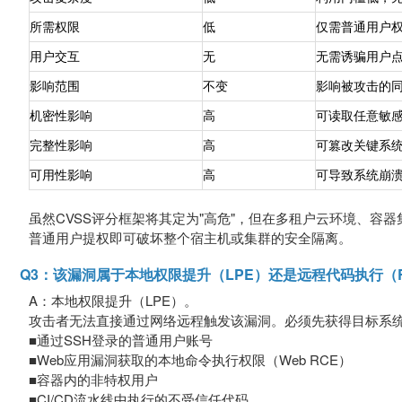
所需权限
低
仅需普通用户权限
用户交互
无
无需诱骗用户
影响范围
不变
影响被攻击的
机密性影响
高
可读取任意敏
完整性影响
高
可篡改关键系
可用性影响
高
可导致系统崩
虽然CVSS评分框架将其定为"高危"，但在多租户云环境、容器集群
普通用户提权即可破坏整个宿主机或集群的安全隔离。
Q3：该漏洞属于本地权限提升（LPE）还是远程代码执行（
A：本地权限提升（LPE）。
攻击者无法直接通过网络远程触发该漏洞。必须先获得目标系
■通过SSH登录的普通用户账号
■Web应用漏洞获取的本地命令执行权限（Web RCE）
■容器内的非特权用户
■CI/CD流水线中执行的不受信任代码