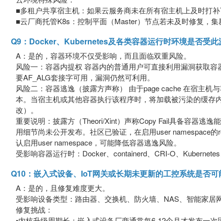
■多租户共享宿主机：如果云服务商未在所有宿主机上及时打补
■云厂商托管K8s：控制平面（Master）节点若未及时修复，
Q9：Docker、Kubernetes及各类容器运行时环境是
A：是的，容器环境不仅受影响，而且面临双重风险。
风险一：容器内提权 容器内的普通用户可直接利用漏洞获取容器内的roo
要AF_ALG套接字可用，漏洞仍然可利用。
风险二：容器逃逸（披露方声称） 由于page cache 在宿主机
本。当宿主机或其他容器执行该程序时，将加载被污染的缓存内容
改）。
重要说明：披露方（Theori/Xint）声称Copy Fail具备
用细节尚未公开发布。社区已验证，在启用user namespace的roo
认启用user namespace，可能降低容器逃逸风险。
受影响容器运行时：Docker、containerd、CRI-O、Kubernet
Q10：嵌入式设备、IoT网关或长期未更新的工控系统是否
A：是的，且修复难度更大。
受影响设备类型：路由器、交换机、防火墙、NAS、智能家居网
修复挑战：
•内核升级周期长：嵌入式设备厂商通常每6-12个月才发布一次