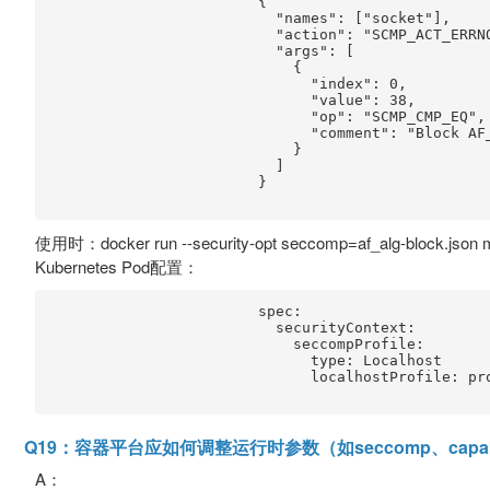
                        {

                          "names": ["socket"],

                          "action": "SCMP_ACT_ERRNO
                          "args": [

                            {

                              "index": 0,

                              "value": 38,

                              "op": "SCMP_CMP_EQ",

                              "comment": "Block AF_
                            }

                          ]

                        }

使用时：docker run --security-opt seccomp=af_alg-block.json
Kubernetes Pod配置：
                        spec:

                          securityContext:

                            seccompProfile:

                              type: Localhost

                              localhostProfile: pro
Q19：容器平台应如何调整运行时参数（如seccomp、capa
A：