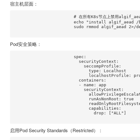
宿主机层面：
                        # 在所有K8s节点上禁用algif_aea
                        echo "install algif_aead /
                        sudo rmmod algif_aead 2>/de
Pod安全策略：
                        spec:

                          securityContext:

                            seccompProfile:

                              type: Localhost

                              localhostProfile: pro
                          containers:

                          - name: app

                            securityContext:

                              allowPrivilegeEscalat
                              runAsNonRoot: true

                              readOnlyRootFilesyste
                              capabilities:

                                drop: ["ALL"]

启用Pod Security Standards（Restricted）：