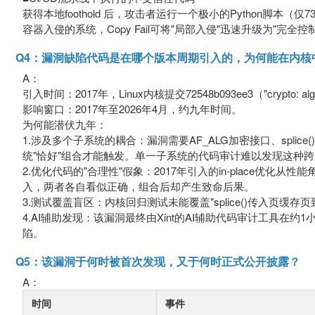
获得本地foothold 后，攻击者运行一个极小的Python脚本
容器入侵的系统，Copy Fail可将"局部入侵"迅速升级为"完全控
Q4：漏洞缺陷代码是在哪个版本周期引入的，为何能在内核
A：
引入时间：2017年，Linux内核提交72548b093ee3（"crypto: algif
影响窗口：2017年至2026年4月，约九年时间。
为何能潜伏九年：
1.涉及多个子系统的耦合：漏洞需要AF_ALG加密接口、splice()
统"恰好"组合才能触发。单一子系统的代码审计难以发现这种
2.优化代码的"合理性"假象：2017年引入的in-place优化
入，两者各自看似正确，组合后却产生致命后果。
3.测试覆盖盲区：内核回归测试未能覆盖"splice()传入页缓
4.AI辅助发现：该漏洞最终由Xint的AI辅助代码审计工具在约
陷。
Q5：该漏洞于何时被首次发现，又于何时正式公开披露？
A：
时间
事件