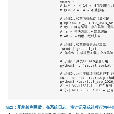
                        uname -r

                        # 版本 >= 4.14 → 可能受影响
                        # 版本 < 4.14 → 不受影响

                        # 步骤2：检查内核配置（最准确）

                        grep CONFIG_CRYPTO_USER_AP
                        # =y → 静态编译，存在风险，
                        # =m → 模块方式，可卸载缓解

                        # =n → 未启用，绝对安全

                        # 步骤3：检查模块是否已加载

                        lsmod | grep algif

                        # 有输出 → 模块已加载，存在风险

                        # 步骤4：测试AF_ALG是否可用

                        python3 -c "import socket;
                        # 步骤5：运行非破坏性检测脚本（
                        curl -sL https://raw.githu
                        python3 /tmp/test_cve_2026_
                        # [+] VULNERABLE → 存在漏洞

                        # [-] NOT VULNERABLE →
Q22：系统被利用后，在系统日志、审计记录或进程行为中会