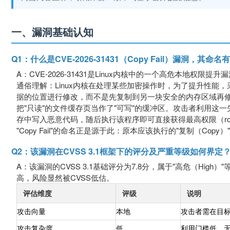
一、漏洞基础认知
Q1：什么是CVE-2026-31431（Copy Fail）漏洞，其
A：CVE-2026-31431是Linux内核中的一个高危本地权限提升漏洞，
通俗理解：Linux内核在处理某些加密操作时，为了提升性能
据的位置进行修改，而不是先复制到另一块安全的内存区域再
把"只读"的文件缓存页当作了"可写"的缓冲区。攻击者利用这一失
存中写入恶意代码，随后执行该程序即可直接获得最高权限（ro
"Copy Fail"的命名正是源于此：原本应该执行的"复制（Co
Q2：该漏洞在CVSS 3.1框架下的评分及严重等级如何界定
A：该漏洞的CVSS 3.1基础评分为7.8分，属于"高危（H
高，风险显然被CVSS低估。
评估维度
评级
说明
攻击向量
本地
攻击者需在目
攻击复杂度
低
利用门槛低，