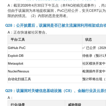
A：截至2026年4月30日下午五点（本FAQ初稿完成事件）
但由于该漏洞为本地提权漏洞，PoC已经公开，安天CERT认
限的的情况。（2）内部的恶意使用者。
Q28：公开披露后，该漏洞是否已被主流漏洞利用框架或自
A：正在快速被社区整合。
平台/工具
状态
GitHub PoC
✅ 已公开（2026
Exploit-DB
待收录（预计1
Metasploit
社区模块开发中
Nuclei/Nessus
检测插件开发中
自动化扫描工具
预计即将出现（
Q29：该漏洞对关键信息基础设施（CII）、金融行业及云
A：
行业/场景
威胁等级