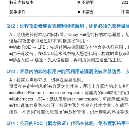
特定内核版本
❌ 不需要
20
竞争条件
❌ 不需要
不
Q12：远程攻击者能否直接利用该漏洞，还是必须先获得目
A：必须先获得本地访问权限。Copy Fail是纯粹的本地漏洞
但远程攻击者可通过以下"间接路径"利用：
■Web RCE → LPE：先通过网站漏洞获取本地命令执行权限，再用C
■供应链攻击：在CI/CD流水线中植入恶意代码，构建时直接获取
■容器入侵→ 逃逸：先入侵容器，再利用漏洞逃逸至宿主机。
Q13：容器内的非特权用户能否利用该漏洞突破容器边界、
A：披露方声称可以，但存在重要限制。
页缓存在宿主机和所有容器之间共享，理论上容器内的攻击者
■rootless Podman + user namespace：容器内的r
■Kubernetes 1.33+：默认启用user namespace，可能降低风
■详细逃逸方案尚未公开：披露方预告将发布技术文章，但截至4
建议：不要因"可能无法逃逸"而放松警惕，仍应按最高风险等
Q14：公开的PoC（概念验证）代码在体积、复杂度和跨平