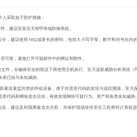
个人采取如下防护措施：
软件，建议安装安天智甲终端防御系统。
口令，建议使用16位或更长的密码，包括大小写字母、数字和符号在内
是否可靠，避免打开可疑邮件中的网址和附件。
的文件，在确保安全的情况下再使用主机执行。安天追影威胁分析系统（P
各类已知与未知威胁。
）：部署流量监控类软件或设备，便于对恶意代码的发现与追踪溯源。安天
恶意代码和网络攻击活动，有效发现网络可疑行为、资产和各类未知威胁
击，建议及时隔离被攻击主机，并保护现场等待安全工程师对计算机进行排