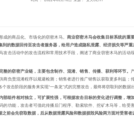
形成的商品化、市场化的窃密木马。
商业窃密木马会收集目标系统的重
集到的数据回传至攻击者服务器，给用户造成隐私泄露、经济损失等严重
马攻击活动中的攻击流程和常用技术手段，阐述了商业窃密木马的活动
完整的窃密产业链，主要包含制作、混淆、销售、传播、获利等环节。
供商负责混淆程序以规避检测；销售者进行推广销售以获取更多利益；
各个攻击阶段的服务来实现“一条龙”式的完整攻击，最终将窃取到的数据
内部组件相对独立，可扩展性强，可根据攻击目标的变化进行调整，增
码的功能，攻击者可借此传播后门程序、勒索软件、挖矿木马等，给受
据之前会先窃取数据，后从数据泄露风险和数据损毁风险两方面对受害者